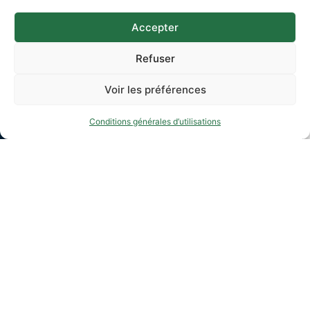
Accepter
Refuser
Voir les préférences
Conditions générales d’utilisations
Titre de mon premier paragraphe
Ut enim benefici liberalesque sumus, non ut exigamus
gratiam (neque enim beneficium faeneramur sed natura